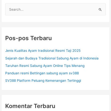
C
a
r
i
u
Pos-pos Terbaru
n
t
Jenis Kualitas Ayam tradisional Resmi Taji 2025
u
Sejarah dan Budaya Tradisional Sabung Ayam di Indonesia
k
Taruhan Resmi Sabung Ayam Online Tips Menang
:
Panduan resmi Bettingan sabung ayam sv388
SV388 Platform Peluang Kemenangan Tertinggi
Komentar Terbaru