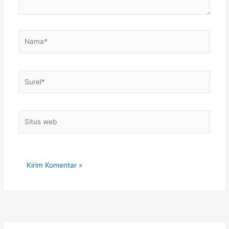
Nama*
Surel*
Situs
web