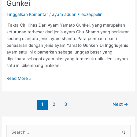
Gunkei
a
m
Tinggalkan Komentar
/
ayam aduan
/
ledzeppelin
B
a
Fakta Ciri Khas Dari Ayam Yamato Gunkei, yang merupakan
n
keturunan terbesar dari jenis ayam Chu Shamo yang berikuran
g
sedang diantara jenis ayam shamo. Para pembaca pasti
k
penasaran dengan jenis ayam Yamato Gunkei? Di Inggris jenis
o
ayam satu ini dipamerkan sebagai unggas besar yang
k
dipelihara sebagai ayam hias yang termasuk unik. Jenis ayam
A
satu ini dikembang biakkan
g
a
F
Read More »
r
a
T
k
u
t
m
Post
1
2
3
Next
→
a
b
pagination
C
u
i
h
r
C
L
i
e
a