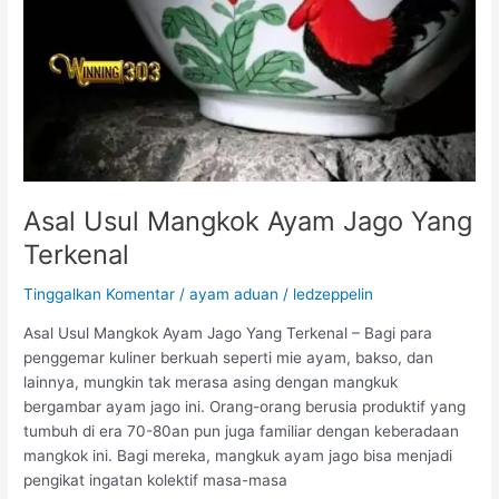
o
n
r
B
a
e
j
n
a
a
T
r
a
n
a
Asal Usul Mangkok Ayam Jago Yang
h
Terkenal
P
a
Tinggalkan Komentar
/
ayam aduan
/
ledzeppelin
r
a
Asal Usul Mangkok Ayam Jago Yang Terkenal – Bagi para
P
penggemar kuliner berkuah seperti mie ayam, bakso, dan
e
lainnya, mungkin tak merasa asing dengan mangkuk
n
bergambar ayam jago ini. Orang-orang berusia produktif yang
c
tumbuh di era 70-80an pun juga familiar dengan keberadaan
i
mangkok ini. Bagi mereka, mangkuk ayam jago bisa menjadi
n
pengikat ingatan kolektif masa-masa
t