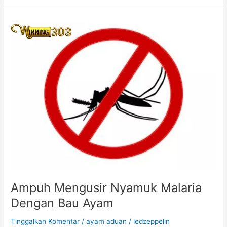
r
a
P
e
n
g
e
m
b
a
n
g
b
i
a
k
a
Ampuh Mengusir Nyamuk Malaria
n
Dengan Bau Ayam
T
e
Tinggalkan Komentar
/
ayam aduan
/
ledzeppelin