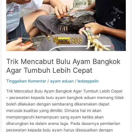
B
e
a
b
n
a
g
b
k
A
o
y
k
a
M
m
a
J
Trik Mencabut Bulu Ayam Bangkok
b
a
Agar Tumbuh Lebih Cepat
u
g
n
o
Tinggalkan Komentar
/
ayam aduan
/
ledzeppelin
g
S
e
Trik Mencabut Bulu Ayam Bangkok Agar Tumbuh Lebih Cepat
l
– perawatan kepada bulu ayam bangkok aduan memang tidak
a
boleh dilakukan dengan sembarang dikarenakan dapat
l
merusak kualitas yang dimiliki. Dimana hal ini akan
u
mempengaruhi kemampuan sang ayam ketika akan
B
ditarungkan ke dalam arena laga. Pada dasarnya pemberian
e
perawatan kepada bulu ayam harus disesuaikan dengan