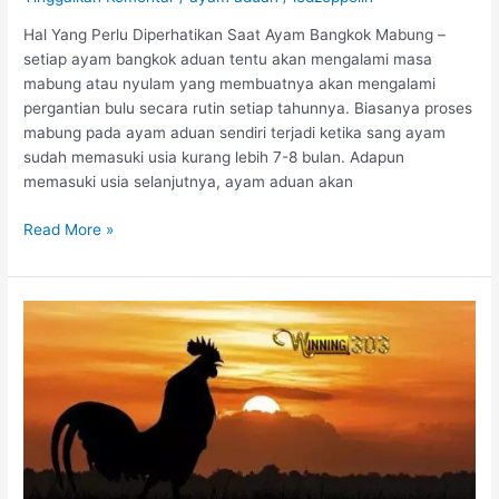
a
Hal Yang Perlu Diperhatikan Saat Ayam Bangkok Mabung –
g
setiap ayam bangkok aduan tentu akan mengalami masa
o
mabung atau nyulam yang membuatnya akan mengalami
Y
pergantian bulu secara rutin setiap tahunnya. Biasanya proses
a
mabung pada ayam aduan sendiri terjadi ketika sang ayam
n
sudah memasuki usia kurang lebih 7-8 bulan. Adapun
g
memasuki usia selanjutnya, ayam aduan akan
T
e
H
Read More »
r
a
k
l
e
Y
n
a
a
n
l
g
P
e
r
l
u