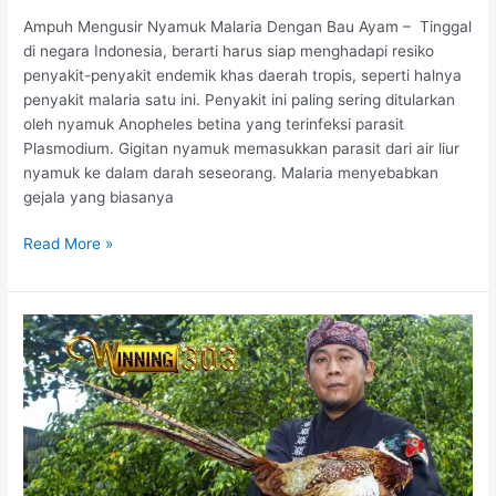
r
Ampuh Mengusir Nyamuk Malaria Dengan Bau Ayam – Tinggal
n
di negara Indonesia, berarti harus siap menghadapi resiko
a
penyakit-penyakit endemik khas daerah tropis, seperti halnya
k
penyakit malaria satu ini. Penyakit ini paling sering ditularkan
A
oleh nyamuk Anopheles betina yang terinfeksi parasit
y
Plasmodium. Gigitan nyamuk memasukkan parasit dari air liur
a
nyamuk ke dalam darah seseorang. Malaria menyebabkan
m
gejala yang biasanya
B
a
A
Read More »
n
m
g
p
k
u
o
h
k
M
A
e
d
n
u
g
a
u
n
s