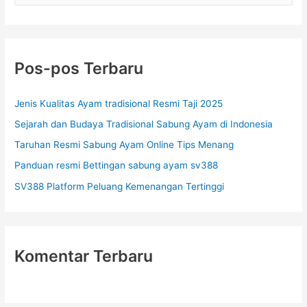
K
b
r
h
i
a
i
h
s
u
C
Pos-pos Terbaru
D
e
n
a
p
t
r
Jenis Kualitas Ayam tradisional Resmi Taji 2025
a
i
u
t
Sejarah dan Budaya Tradisional Sabung Ayam di Indonesia
A
k
y
Taruhan Resmi Sabung Ayam Online Tips Menang
:
a
Panduan resmi Bettingan sabung ayam sv388
m
Y
SV388 Platform Peluang Kemenangan Tertinggi
a
m
a
t
Komentar Terbaru
o
G
u
n