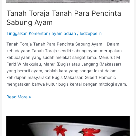
B
Tanah Toraja Tanah Para Pencinta
u
l
Sabung Ayam
u
A
Tinggalkan Komentar
/
ayam aduan
/
ledzeppelin
y
Tanah Toraja Tanah Para Pencinta Sabung Ayam – Dalam
a
kebudayaan Tanah Toraja sendiri sabung ayam merupakan
m
kebudayaan yang sudah melekat sangat lama. Menurut M
B
Farid W Makkulau, Manu’ (Bugis) atau Jangang (Makassar)
a
yang berarti ayam, adalah kata yang sangat lekat dalam
n
kehidupan masyarakat Bugis Makassar. Gilbert Hamonic
g
mengatakan bahwa kultur bugis kental dengan mitologi ayam.
k
o
T
Read More »
k
a
D
n
e
a
n
h
g
T
a