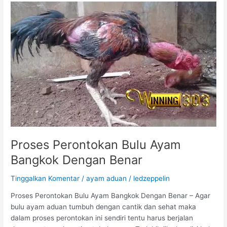
t
n
a
B
A
a
y
u
a
A
m
y
H
a
i
m
a
s
T
e
r
Proses Perontokan Bulu Ayam
m
Bangkok Dengan Benar
a
h
Tinggalkan Komentar
/
ayam aduan
/
ledzeppelin
a
l
Proses Perontokan Bulu Ayam Bangkok Dengan Benar – Agar
D
bulu ayam aduan tumbuh dengan cantik dan sehat maka
i
dalam proses perontokan ini sendiri tentu harus berjalan
D