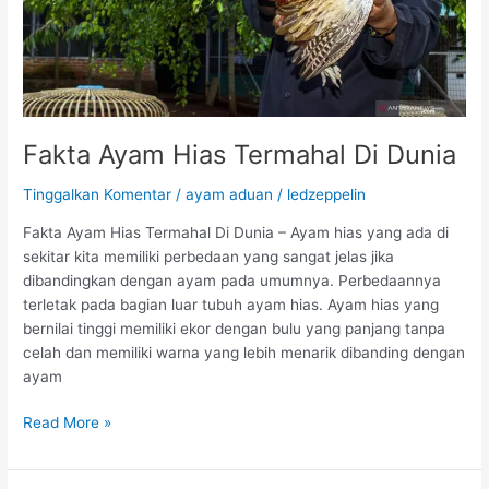
i
r
N
y
a
m
Fakta Ayam Hias Termahal Di Dunia
u
k
Tinggalkan Komentar
/
ayam aduan
/
ledzeppelin
M
a
Fakta Ayam Hias Termahal Di Dunia – Ayam hias yang ada di
l
sekitar kita memiliki perbedaan yang sangat jelas jika
a
dibandingkan dengan ayam pada umumnya. Perbedaannya
r
terletak pada bagian luar tubuh ayam hias. Ayam hias yang
i
bernilai tinggi memiliki ekor dengan bulu yang panjang tanpa
a
celah dan memiliki warna yang lebih menarik dibanding dengan
D
ayam
e
F
Read More »
n
a
g
k
a