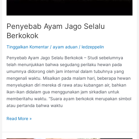
D
i
p
Penyebab Ayam Jago Selalu
e
Berkokok
r
h
Tinggalkan Komentar
/
ayam aduan
/
ledzeppelin
a
t
Penyebab Ayam Jago Selalu Berkokok – Studi sebelumnya
i
telah menunjukkan bahwa segudang perilaku hewan pada
k
umumnya didorong oleh jam internal dalam tubuhnya yang
a
mengenali waktu. Misalkan pada malam hari, beberapa hewan
n
menyelupkan diri mereka di rawa atau kubangan air, bahkan
S
ikan-ikan didalam gua menggunakan jam sirkadian untuk
a
memberitahu waktu. “Suara ayam berkokok merupakan simbol
a
atau pertanda bahwa waktu
t
A
P
Read More »
y
e
a
n
m
y