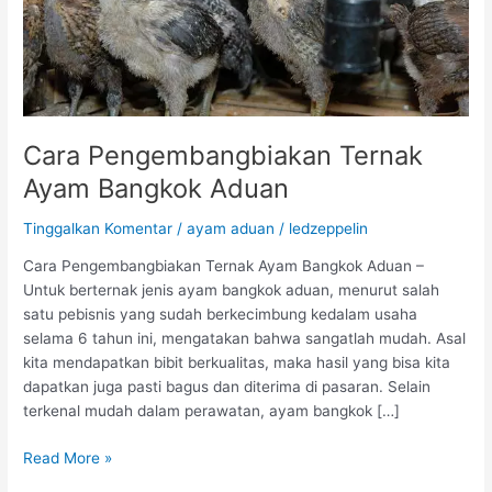
Cara Pengembangbiakan Ternak
Ayam Bangkok Aduan
Tinggalkan Komentar
/
ayam aduan
/
ledzeppelin
Cara Pengembangbiakan Ternak Ayam Bangkok Aduan –
Untuk berternak jenis ayam bangkok aduan, menurut salah
satu pebisnis yang sudah berkecimbung kedalam usaha
selama 6 tahun ini, mengatakan bahwa sangatlah mudah. Asal
kita mendapatkan bibit berkualitas, maka hasil yang bisa kita
dapatkan juga pasti bagus dan diterima di pasaran. Selain
terkenal mudah dalam perawatan, ayam bangkok […]
C
Read More »
a