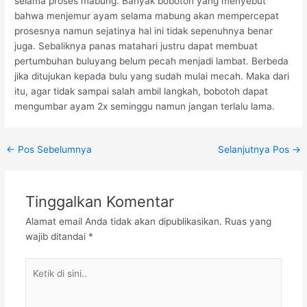
selama proses mabung. Banyak bobotoh yang menyebut
bahwa menjemur ayam selama mabung akan mempercepat
prosesnya namun sejatinya hal ini tidak sepenuhnya benar
juga. Sebaliknya panas matahari justru dapat membuat
pertumbuhan buluyang belum pecah menjadi lambat. Berbeda
jika ditujukan kepada bulu yang sudah mulai mecah. Maka dari
itu, agar tidak sampai salah ambil langkah, bobotoh dapat
mengumbar ayam 2x seminggu namun jangan terlalu lama.
Post
←
Pos Sebelumnya
Selanjutnya Pos
→
navigation
Tinggalkan Komentar
Alamat email Anda tidak akan dipublikasikan.
Ruas yang
wajib ditandai
*
Ketik
di
sini..