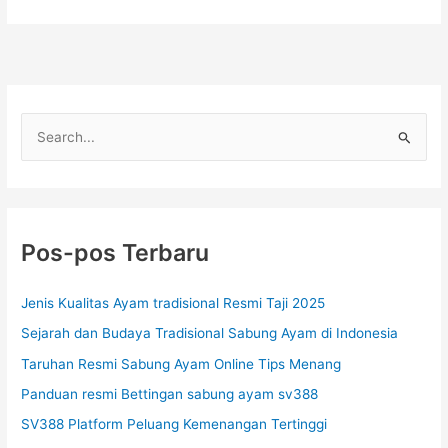
C
a
r
i
u
Pos-pos Terbaru
n
t
Jenis Kualitas Ayam tradisional Resmi Taji 2025
u
Sejarah dan Budaya Tradisional Sabung Ayam di Indonesia
k
Taruhan Resmi Sabung Ayam Online Tips Menang
:
Panduan resmi Bettingan sabung ayam sv388
SV388 Platform Peluang Kemenangan Tertinggi