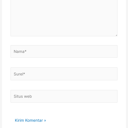
Nama*
Surel*
Situs
web