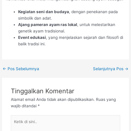
Kegiatan seni dan budaya
, dengan penekanan pada
simbolik dan adat.
Ajang pameran ayam ras lokal
, untuk melestarikan
genetik ayam tradisional.
Event edukasi
, yang menjelaskan sejarah dan filosofi di
balik tradisi ini.
Post
←
Pos Sebelumnya
Selanjutnya Pos
→
navigation
Tinggalkan Komentar
Alamat email Anda tidak akan dipublikasikan.
Ruas yang
wajib ditandai
*
Ketik
di
sini..