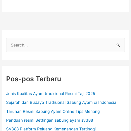
C
a
r
i
u
Pos-pos Terbaru
n
t
Jenis Kualitas Ayam tradisional Resmi Taji 2025
u
Sejarah dan Budaya Tradisional Sabung Ayam di Indonesia
k
Taruhan Resmi Sabung Ayam Online Tips Menang
:
Panduan resmi Bettingan sabung ayam sv388
SV388 Platform Peluang Kemenangan Tertinggi