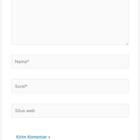
Nama*
Surel*
Situs
web