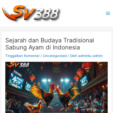
Lewati
ke
konten
M
a
i
Sejarah dan Budaya Tradisional
n
Sabung Ayam di Indonesia
M
Tinggalkan Komentar
/
Uncategorized
/ Oleh
adminku admin
e
n
u