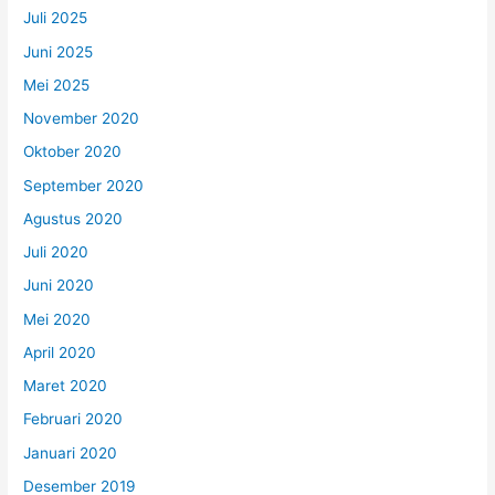
Juli 2025
T
r
Juni 2025
a
Mei 2025
d
November 2020
i
s
Oktober 2020
i
September 2020
o
n
Agustus 2020
a
Juli 2020
l
Juni 2020
Mei 2020
April 2020
Maret 2020
Februari 2020
Januari 2020
Desember 2019