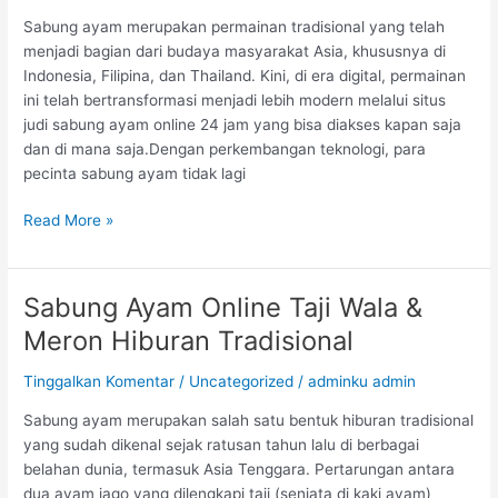
A
n
Sabung ayam merupakan permainan tradisional yang telah
L
i
menjadi bagian dari budaya masyarakat Asia, khususnya di
A
s
Indonesia, Filipina, dan Thailand. Kini, di era digital, permainan
d
T
ini telah bertransformasi menjadi lebih modern melalui situs
a
a
judi sabung ayam online 24 jam yang bisa diakses kapan saja
n
r
dan di mana saja.Dengan perkembangan teknologi, para
M
u
pecinta sabung ayam tidak lagi
E
h
R
a
S
Read More »
O
n
i
N
d
t
A
i
u
Sabung Ayam Online Taji Wala &
d
S
s
Meron Hiburan Tradisional
u
V
J
A
3
u
Tinggalkan Komentar
/
Uncategorized
/
adminku admin
y
8
d
a
8
i
Sabung ayam merupakan salah satu bentuk hiburan tradisional
m
y
S
yang sudah dikenal sejak ratusan tahun lalu di berbagai
a
a
belahan dunia, termasuk Asia Tenggara. Pertarungan antara
n
b
dua ayam jago yang dilengkapi taji (senjata di kaki ayam)