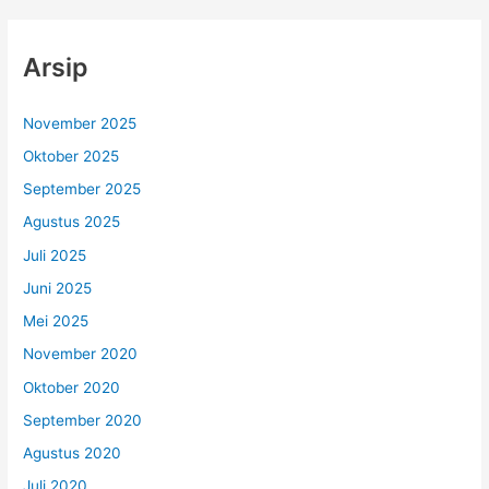
Arsip
November 2025
Oktober 2025
September 2025
Agustus 2025
Juli 2025
Juni 2025
Mei 2025
November 2020
Oktober 2020
September 2020
Agustus 2020
Juli 2020