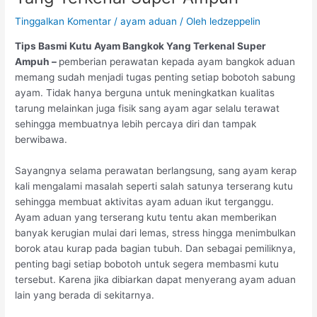
Tinggalkan Komentar
/
ayam aduan
/ Oleh
ledzeppelin
Tips Basmi Kutu Ayam Bangkok Yang Terkenal Super
Ampuh –
pemberian perawatan kepada ayam bangkok aduan
memang sudah menjadi tugas penting setiap bobotoh sabung
ayam. Tidak hanya berguna untuk meningkatkan kualitas
tarung melainkan juga fisik sang ayam agar selalu terawat
sehingga membuatnya lebih percaya diri dan tampak
berwibawa.
Sayangnya selama perawatan berlangsung, sang ayam kerap
kali mengalami masalah seperti salah satunya terserang kutu
sehingga membuat aktivitas ayam aduan ikut terganggu.
Ayam aduan yang terserang kutu tentu akan memberikan
banyak kerugian mulai dari lemas, stress hingga menimbulkan
borok atau kurap pada bagian tubuh. Dan sebagai pemiliknya,
penting bagi setiap bobotoh untuk segera membasmi kutu
tersebut. Karena jika dibiarkan dapat menyerang ayam aduan
lain yang berada di sekitarnya.