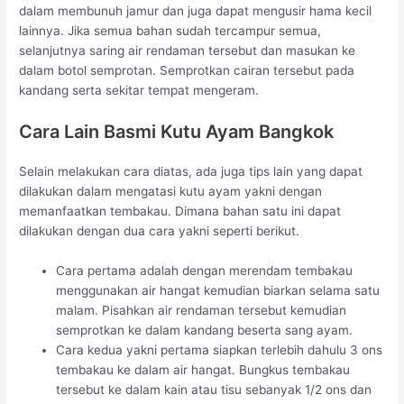
dalam membunuh jamur dan juga dapat mengusir hama kecil
lainnya. Jika semua bahan sudah tercampur semua,
selanjutnya saring air rendaman tersebut dan masukan ke
dalam botol semprotan. Semprotkan cairan tersebut pada
kandang serta sekitar tempat mengeram.
Cara Lain Basmi Kutu Ayam Bangkok
Selain melakukan cara diatas, ada juga tips lain yang dapat
dilakukan dalam mengatasi kutu ayam yakni dengan
memanfaatkan tembakau. Dimana bahan satu ini dapat
dilakukan dengan dua cara yakni seperti berikut.
Cara pertama adalah dengan merendam tembakau
menggunakan air hangat kemudian biarkan selama satu
malam. Pisahkan air rendaman tersebut kemudian
semprotkan ke dalam kandang beserta sang ayam.
Cara kedua yakni pertama siapkan terlebih dahulu 3 ons
tembakau ke dalam air hangat. Bungkus tembakau
tersebut ke dalam kain atau tisu sebanyak 1/2 ons dan