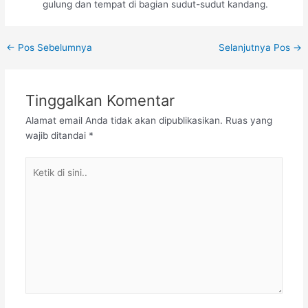
gulung dan tempat di bagian sudut-sudut kandang.
Post
←
Pos Sebelumnya
Selanjutnya Pos
→
navigation
Tinggalkan Komentar
Alamat email Anda tidak akan dipublikasikan.
Ruas yang
wajib ditandai
*
Ketik
di
sini..