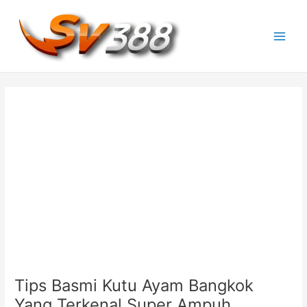
Lewati
ke
konten
M
a
i
n
M
e
n
u
Tips Basmi Kutu Ayam Bangkok
Yang Terkenal Super Ampuh