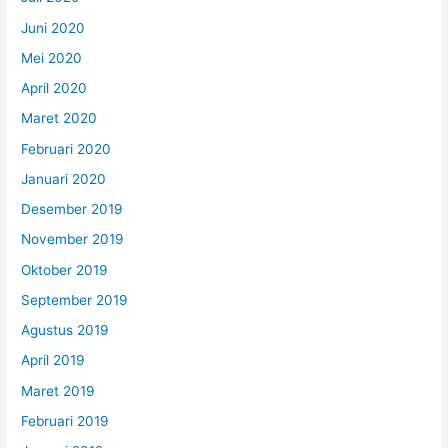
Juni 2020
Mei 2020
April 2020
Maret 2020
Februari 2020
Januari 2020
Desember 2019
November 2019
Oktober 2019
September 2019
Agustus 2019
April 2019
Maret 2019
Februari 2019