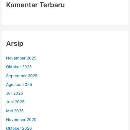
Komentar Terbaru
Arsip
November 2025
Oktober 2025
September 2025
Agustus 2025
Juli 2025
Juni 2025
Mei 2025
November 2020
Oktober 2020