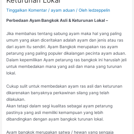
Keturunan Lokal
Tinggalkan Komentar
/
ayam aduan
/ Oleh
ledzeppelin
Perbedaan Ayam Bangkok Asli & Keturunan Lokal –
Jika membahas tentang sabung ayam maka hal yang paling
umum yang akan diceritakan adalah ayam dan jenis atau ras
dari ayam itu sendiri. Ayam Bangkok merupakan ras ayam
petarung yang paling populer dikalangan pecinta ayam aduan.
Dalam kepemilikan Ayam petarung ras bangkok ini haruslah jeli
untuk membedakan mana yang asli dan mana yang
turunan
lokal.
Cukup sulit untuk membedakan ayam ras asli dan keturunan
dikarenakan banyaknya perkawinan silang yang telah
dilakukan.
Akan tetapi dalam segi kualitas sebagai ayam petarung
pastinya yang asli memiliki kemampuan yang lebih
dibandingkan dengan ayam bangkok turunan lokal.
Ayam bangkok merupakan satwa / hewan yang sengaja