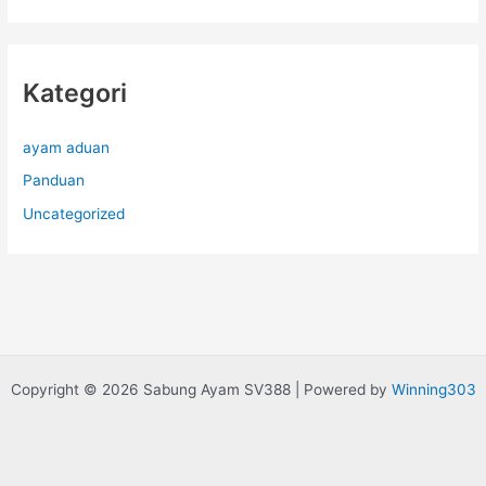
Kategori
ayam aduan
Panduan
Uncategorized
Copyright © 2026 Sabung Ayam SV388 | Powered by
Winning303