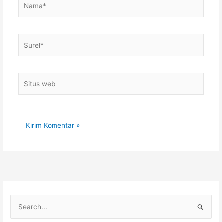
Nama*
Surel*
Situs
web
C
a