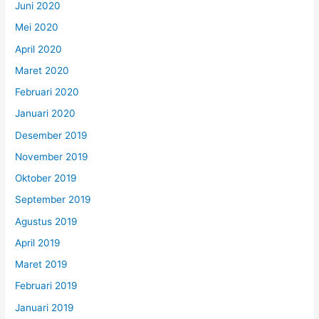
Juni 2020
Mei 2020
April 2020
Maret 2020
Februari 2020
Januari 2020
Desember 2019
November 2019
Oktober 2019
September 2019
Agustus 2019
April 2019
Maret 2019
Februari 2019
Januari 2019