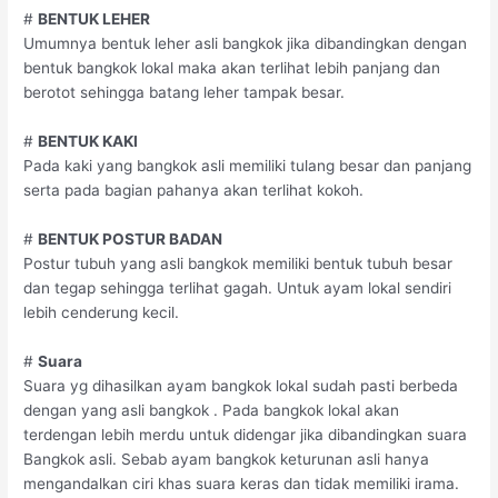
#
BENTUK LEHER
Umumnya bentuk leher asli bangkok jika dibandingkan dengan
bentuk bangkok lokal maka akan terlihat lebih panjang dan
berotot sehingga batang leher tampak besar.
#
BENTUK KAKI
Pada kaki yang bangkok asli memiliki tulang besar dan panjang
serta pada bagian pahanya akan terlihat kokoh.
#
BENTUK POSTUR BADAN
Postur tubuh yang asli bangkok memiliki bentuk tubuh besar
dan tegap sehingga terlihat gagah. Untuk ayam lokal sendiri
lebih cenderung kecil.
#
Suara
Suara yg dihasilkan ayam bangkok lokal sudah pasti berbeda
dengan yang asli bangkok . Pada bangkok lokal akan
terdengan lebih merdu untuk didengar jika dibandingkan suara
Bangkok asli. Sebab ayam bangkok keturunan asli hanya
mengandalkan ciri khas suara keras dan tidak memiliki irama.