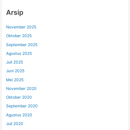
Arsip
November 2025
Oktober 2025
September 2025
Agustus 2025
Juli 2025
Juni 2025
Mei 2025
November 2020
Oktober 2020
September 2020
Agustus 2020
Juli 2020