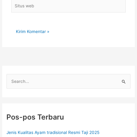
Situs
web
C
a
r
i
u
Pos-pos Terbaru
n
t
Jenis Kualitas Ayam tradisional Resmi Taji 2025
u