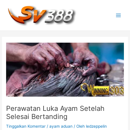
Lewati
ke
konten
M
a
i
n
M
e
n
u
Perawatan Luka Ayam Setelah
Selesai Bertanding
Tinggalkan Komentar
/
ayam aduan
/ Oleh
ledzeppelin