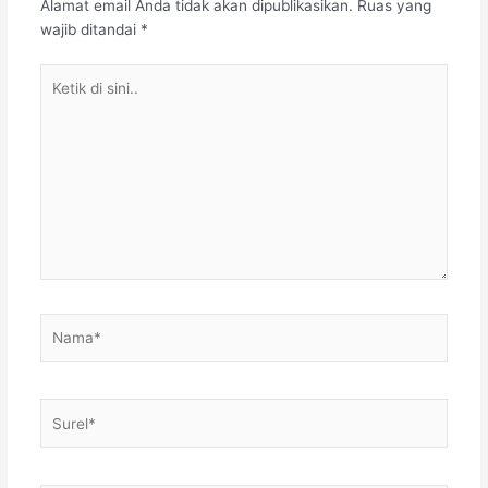
Alamat email Anda tidak akan dipublikasikan.
Ruas yang
wajib ditandai
*
Ketik
di
sini..
Nama*
Surel*