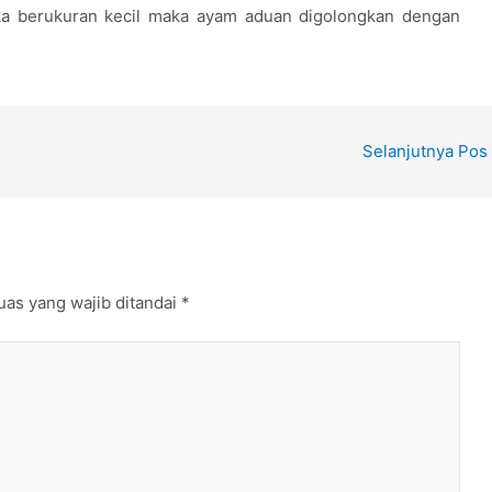
 jika berukuran kecil maka ayam aduan digolongkan dengan
Selanjutnya Pos
uas yang wajib ditandai
*