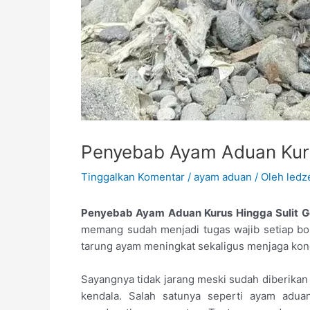
Penyebab Ayam Aduan Kuru
Tinggalkan Komentar
/
ayam aduan
/ Oleh
ledz
Penyebab Ayam Aduan Kurus Hingga Sulit 
memang sudah menjadi tugas wajib setiap bob
tarung ayam meningkat sekaligus menjaga kondi
Sayangnya tidak jarang meski sudah diberika
kendala. Salah satunya seperti ayam adua