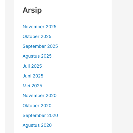
Arsip
November 2025
Oktober 2025
September 2025
Agustus 2025
Juli 2025
Juni 2025
Mei 2025
November 2020
Oktober 2020
September 2020
Agustus 2020