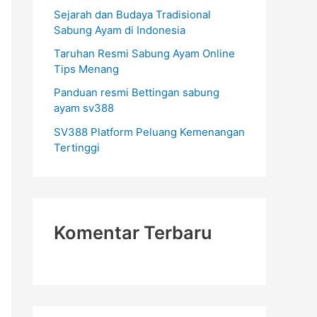
k
Sejarah dan Budaya Tradisional
:
Sabung Ayam di Indonesia
Taruhan Resmi Sabung Ayam Online
Tips Menang
Panduan resmi Bettingan sabung
ayam sv388
SV388 Platform Peluang Kemenangan
Tertinggi
Komentar Terbaru