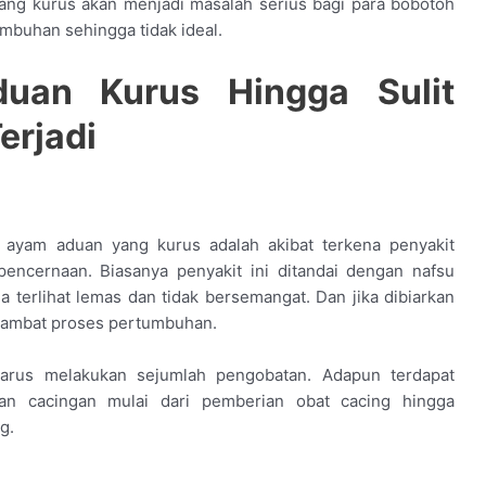
ng kurus akan menjadi masalah serius bagi para bobotoh
buhan sehingga tidak ideal.
uan Kurus Hingga Sulit
erjadi
a ayam aduan yang kurus adalah akibat terkena penyakit
encernaan. Biasanya penyakit ini ditandai dengan nafsu
terlihat lemas dan tidak bersemangat. Dan jika dibiarkan
ambat proses pertumbuhan.
harus melakukan sejumlah pengobatan. Adapun terdapat
n cacingan mulai dari pemberian obat cacing hingga
g.