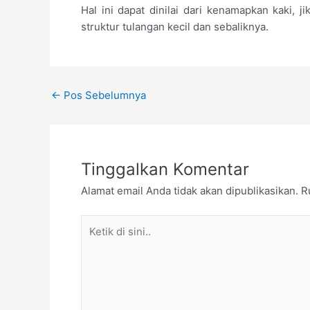
Hal ini dapat dinilai dari kenamapkan kaki,
struktur tulangan kecil dan sebaliknya.
Post
←
Pos Sebelumnya
navigation
Tinggalkan Komentar
Alamat email Anda tidak akan dipublikasikan.
R
Ketik
di
sini..