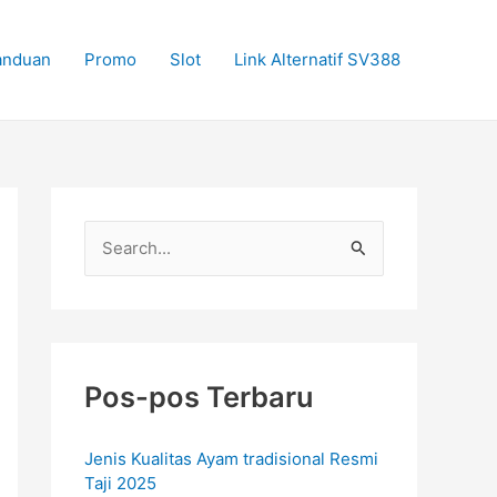
anduan
Promo
Slot
Link Alternatif SV388
C
a
r
i
u
Pos-pos Terbaru
n
t
Jenis Kualitas Ayam tradisional Resmi
u
Taji 2025