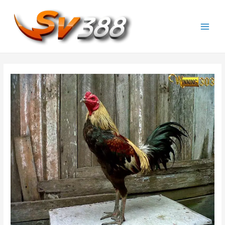
Lewati
ke
konten
M
a
i
n
M
e
n
u