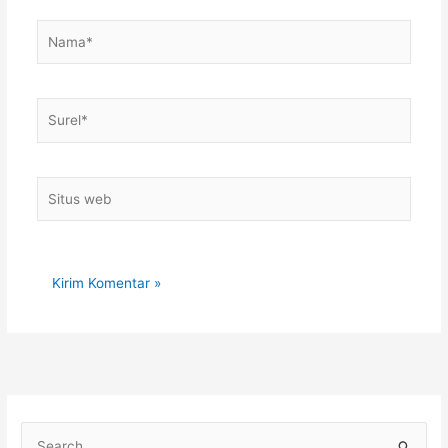
Nama*
Surel*
Situs
web
C