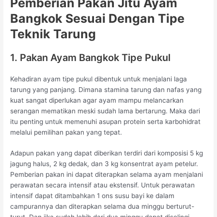
Pemberian Pakan Jitu Ayam
Bangkok Sesuai Dengan Tipe
Teknik Tarung
1. Pakan Ayam Bangkok Tipe Pukul
Kehadiran ayam tipe pukul dibentuk untuk menjalani laga
tarung yang panjang. Dimana stamina tarung dan nafas yang
kuat sangat diperlukan agar ayam mampu melancarkan
serangan mematikan meski sudah lama bertarung. Maka dari
itu penting untuk memenuhi asupan protein serta karbohidrat
melalui pemilihan pakan yang tepat.
Adapun pakan yang dapat diberikan terdiri dari komposisi 5 kg
jagung halus, 2 kg dedak, dan 3 kg konsentrat ayam petelur.
Pemberian pakan ini dapat diterapkan selama ayam menjalani
perawatan secara intensif atau ekstensif. Untuk perawatan
intensif dapat ditambahkan 1 ons susu bayi ke dalam
campurannya dan diterapkan selama dua minggu berturut-