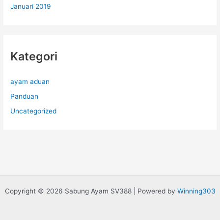
Januari 2019
Kategori
ayam aduan
Panduan
Uncategorized
Copyright © 2026 Sabung Ayam SV388 | Powered by
Winning303