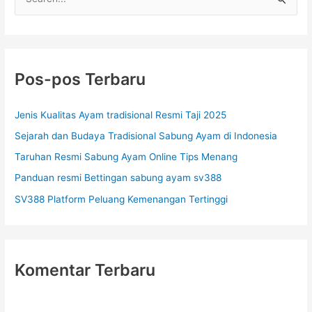
a
r
i
u
Pos-pos Terbaru
n
t
Jenis Kualitas Ayam tradisional Resmi Taji 2025
u
Sejarah dan Budaya Tradisional Sabung Ayam di Indonesia
k
Taruhan Resmi Sabung Ayam Online Tips Menang
:
Panduan resmi Bettingan sabung ayam sv388
SV388 Platform Peluang Kemenangan Tertinggi
Komentar Terbaru