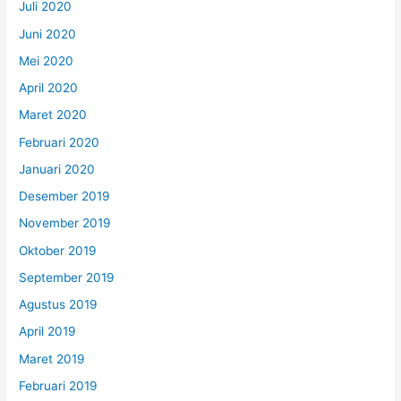
Juli 2020
Juni 2020
Mei 2020
April 2020
Maret 2020
Februari 2020
Januari 2020
Desember 2019
November 2019
Oktober 2019
September 2019
Agustus 2019
April 2019
Maret 2019
Februari 2019