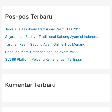
i
u
Pos-pos Terbaru
n
t
Jenis Kualitas Ayam tradisional Resmi Taji 2025
u
Sejarah dan Budaya Tradisional Sabung Ayam di Indonesia
k
Taruhan Resmi Sabung Ayam Online Tips Menang
:
Panduan resmi Bettingan sabung ayam sv388
SV388 Platform Peluang Kemenangan Tertinggi
Komentar Terbaru