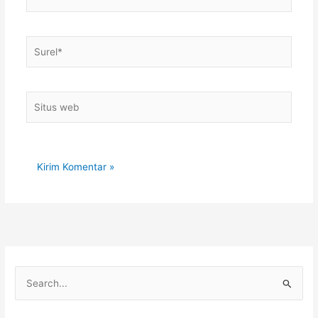
Surel*
Situs
web
C
a
r