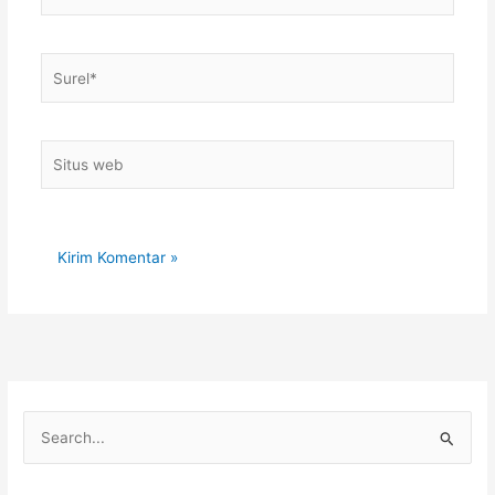
Surel*
Situs
web
C
a
r