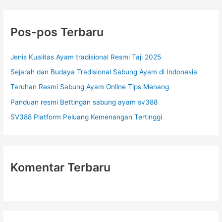
i
u
Pos-pos Terbaru
n
t
Jenis Kualitas Ayam tradisional Resmi Taji 2025
u
Sejarah dan Budaya Tradisional Sabung Ayam di Indonesia
k
Taruhan Resmi Sabung Ayam Online Tips Menang
:
Panduan resmi Bettingan sabung ayam sv388
SV388 Platform Peluang Kemenangan Tertinggi
Komentar Terbaru