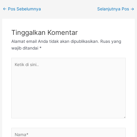
Post
←
Pos Sebelumnya
Selanjutnya Pos
→
navigation
Tinggalkan Komentar
Alamat email Anda tidak akan dipublikasikan.
Ruas yang
wajib ditandai
*
Ketik
di
sini..
Nama*