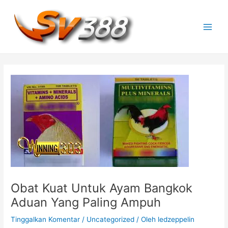
Lewati
ke
konten
M
a
i
n
M
e
n
u
Obat Kuat Untuk Ayam Bangkok
Aduan Yang Paling Ampuh
Tinggalkan Komentar
/
Uncategorized
/ Oleh
ledzeppelin