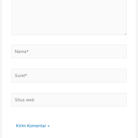
Nama*
Surel*
Situs
web