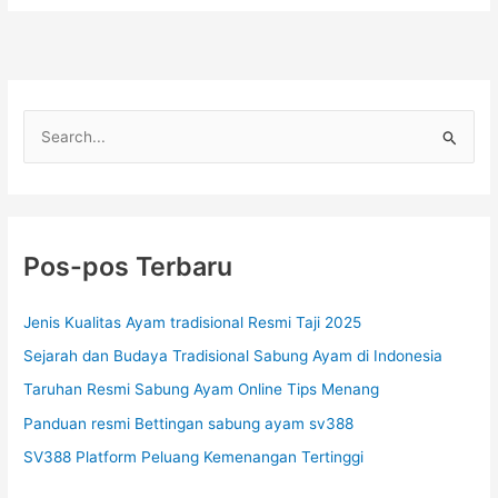
C
a
r
i
u
Pos-pos Terbaru
n
t
Jenis Kualitas Ayam tradisional Resmi Taji 2025
u
Sejarah dan Budaya Tradisional Sabung Ayam di Indonesia
k
Taruhan Resmi Sabung Ayam Online Tips Menang
:
Panduan resmi Bettingan sabung ayam sv388
SV388 Platform Peluang Kemenangan Tertinggi