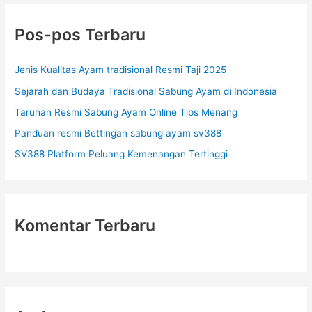
i
u
Pos-pos Terbaru
n
t
Jenis Kualitas Ayam tradisional Resmi Taji 2025
u
Sejarah dan Budaya Tradisional Sabung Ayam di Indonesia
k
Taruhan Resmi Sabung Ayam Online Tips Menang
:
Panduan resmi Bettingan sabung ayam sv388
SV388 Platform Peluang Kemenangan Tertinggi
Komentar Terbaru