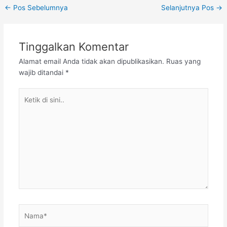
Post
←
Pos Sebelumnya
Selanjutnya Pos
→
navigation
Tinggalkan Komentar
Alamat email Anda tidak akan dipublikasikan.
Ruas yang
wajib ditandai
*
Ketik
di
sini..
Nama*