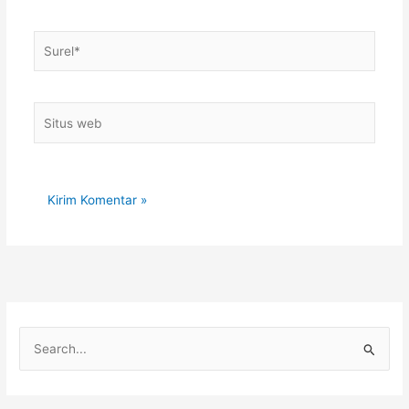
Surel*
Situs
web
C
a
r