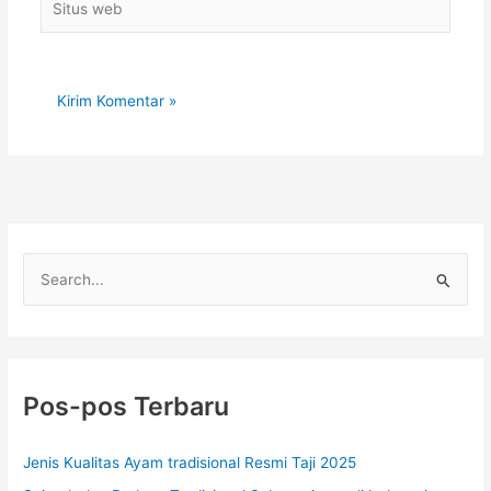
web
C
a
r
i
u
Pos-pos Terbaru
n
t
Jenis Kualitas Ayam tradisional Resmi Taji 2025
u