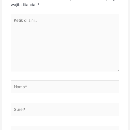
wajib ditandai
*
Ketik
di
sini..
Nama*
Surel*
Situs