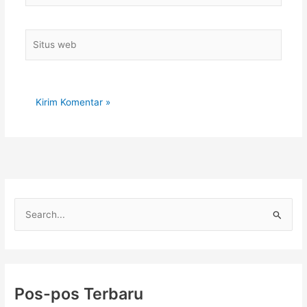
Situs
web
C
a
r
i
u
Pos-pos Terbaru
n