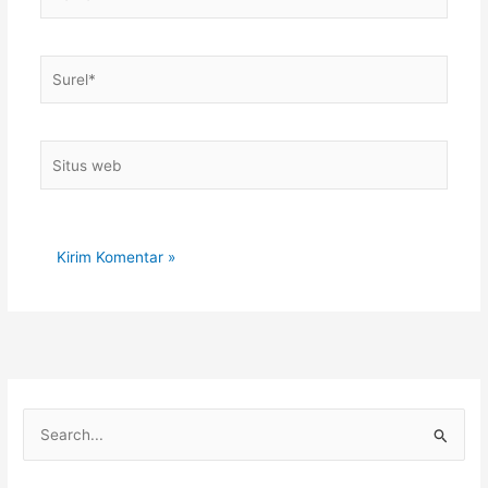
Surel*
Situs
web
C
a
r