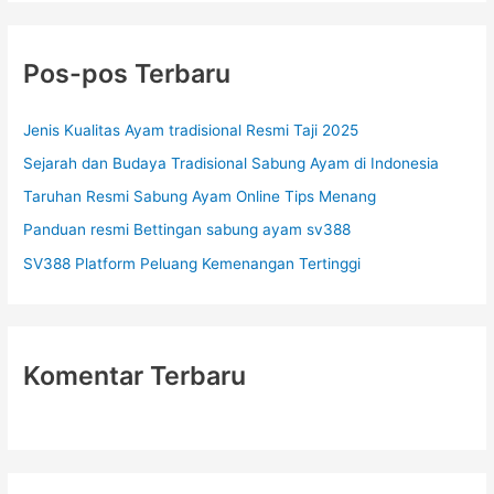
i
u
Pos-pos Terbaru
n
t
Jenis Kualitas Ayam tradisional Resmi Taji 2025
u
Sejarah dan Budaya Tradisional Sabung Ayam di Indonesia
k
Taruhan Resmi Sabung Ayam Online Tips Menang
:
Panduan resmi Bettingan sabung ayam sv388
SV388 Platform Peluang Kemenangan Tertinggi
Komentar Terbaru