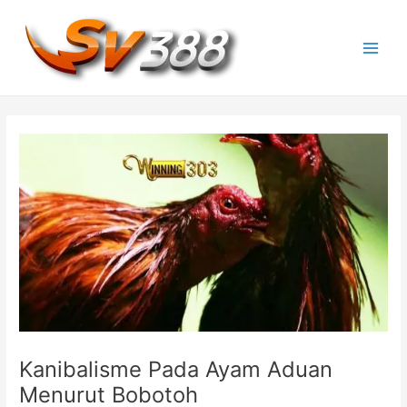
Lewati
ke
konten
M
a
i
n
M
e
n
u
Kanibalisme Pada Ayam Aduan
Menurut Bobotoh