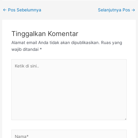
Post
←
Pos Sebelumnya
Selanjutnya Pos
→
navigation
Tinggalkan Komentar
Alamat email Anda tidak akan dipublikasikan.
Ruas yang
wajib ditandai
*
Ketik
di
sini..
Nama*