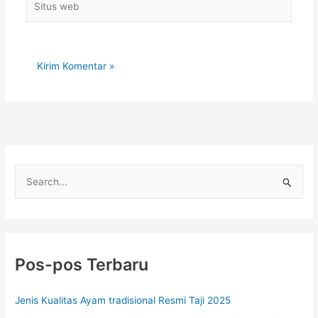
web
C
a
r
i
u
Pos-pos Terbaru
n
t
Jenis Kualitas Ayam tradisional Resmi Taji 2025
u