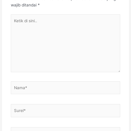
wajib ditandai
*
Ketik
di
sini..
Nama*
Surel*
Situs