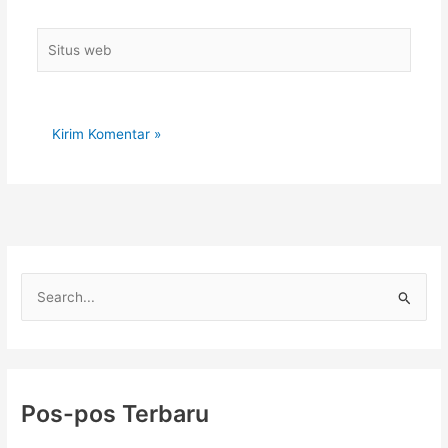
Situs
web
C
a
r
i
u
Pos-pos Terbaru
n
t