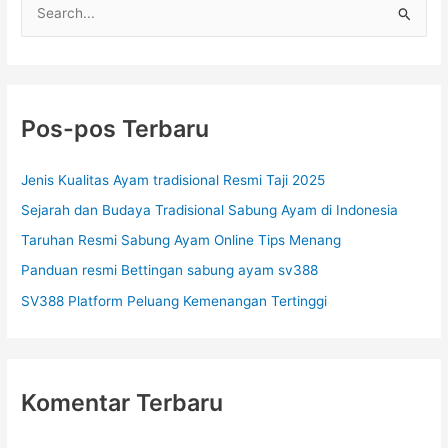
C
a
r
i
u
Pos-pos Terbaru
n
t
Jenis Kualitas Ayam tradisional Resmi Taji 2025
u
Sejarah dan Budaya Tradisional Sabung Ayam di Indonesia
k
Taruhan Resmi Sabung Ayam Online Tips Menang
:
Panduan resmi Bettingan sabung ayam sv388
SV388 Platform Peluang Kemenangan Tertinggi
Komentar Terbaru