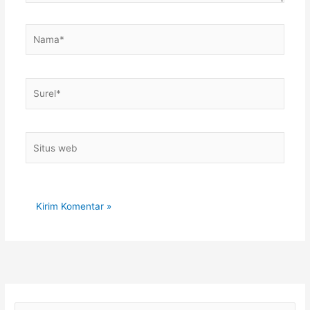
Nama*
Surel*
Situs
web