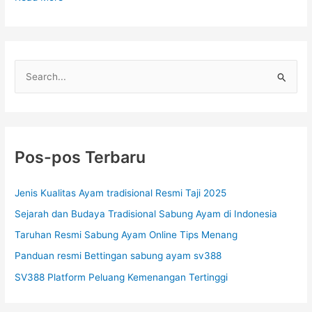
a
n
d
u
C
a
a
n
r
r
e
i
s
u
m
Pos-pos Terbaru
n
i
B
t
Jenis Kualitas Ayam tradisional Resmi Taji 2025
e
u
t
Sejarah dan Budaya Tradisional Sabung Ayam di Indonesia
k
t
Taruhan Resmi Sabung Ayam Online Tips Menang
:
i
Panduan resmi Bettingan sabung ayam sv388
n
g
SV388 Platform Peluang Kemenangan Tertinggi
a
n