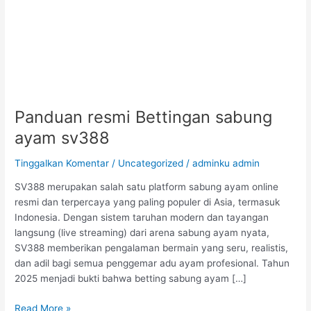
Panduan resmi Bettingan sabung
ayam sv388
Tinggalkan Komentar
/
Uncategorized
/
adminku admin
SV388 merupakan salah satu platform sabung ayam online
resmi dan terpercaya yang paling populer di Asia, termasuk
Indonesia. Dengan sistem taruhan modern dan tayangan
langsung (live streaming) dari arena sabung ayam nyata,
SV388 memberikan pengalaman bermain yang seru, realistis,
dan adil bagi semua penggemar adu ayam profesional. Tahun
2025 menjadi bukti bahwa betting sabung ayam […]
P
Read More »