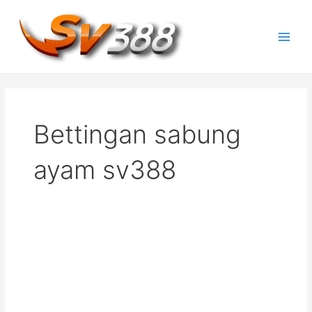
Lewati
ke
konten
M
a
i
Bettingan sabung
n
M
ayam sv388
e
n
u