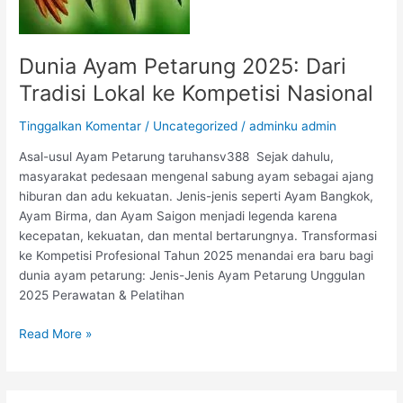
a
n
g
Dunia Ayam Petarung 2025: Dari
B
Tradisi Lokal ke Kompetisi Nasional
e
s
Tinggalkan Komentar
/
Uncategorized
/
adminku admin
a
r
Asal-usul Ayam Petarung taruhansv388 Sejak dahulu,
!
masyarakat pedesaan mengenal sabung ayam sebagai ajang
S
hiburan dan adu kekuatan. Jenis-jenis seperti Ayam Bangkok,
t
Ayam Birma, dan Ayam Saigon menjadi legenda karena
r
kecepatan, kekuatan, dan mental bertarungnya. Transformasi
a
ke Kompetisi Profesional Tahun 2025 menandai era baru bagi
t
dunia ayam petarung: Jenis-Jenis Ayam Petarung Unggulan
e
2025 Perawatan & Pelatihan
g
i
D
Read More »
J
u
i
n
t
i