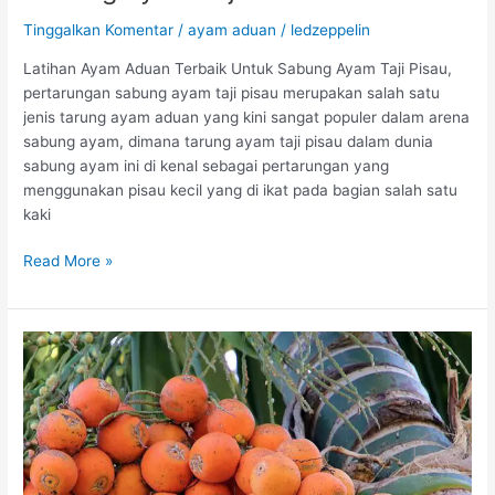
i
u
n
Tinggalkan Komentar
/
ayam aduan
/
ledzeppelin
a
a
r
Latihan Ayam Aduan Terbaik Untuk Sabung Ayam Taji Pisau,
k
a
pertarungan sabung ayam taji pisau merupakan salah satu
D
jenis tarung ayam aduan yang kini sangat populer dalam arena
e
sabung ayam, dimana tarung ayam taji pisau dalam dunia
n
sabung ayam ini di kenal sebagai pertarungan yang
g
menggunakan pisau kecil yang di ikat pada bagian salah satu
a
kaki
n
S
L
Read More »
e
a
j
t
u
i
m
h
l
a
a
n
h
A
P
y
e
a
r