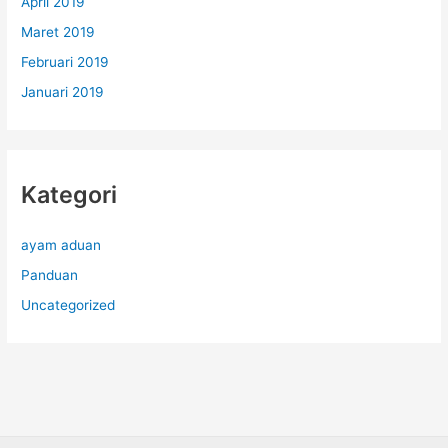
April 2019
Maret 2019
Februari 2019
Januari 2019
Kategori
ayam aduan
Panduan
Uncategorized