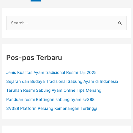
pagination
l
t
i
u
k
k
C
3
A
a
J
y
r
e
a
n
i
m
i
B
u
Pos-pos Terbaru
s
a
n
T
n
t
u
g
Jenis Kualitas Ayam tradisional Resmi Taji 2025
m
u
k
Sejarah dan Budaya Tradisional Sabung Ayam di Indonesia
b
o
k
u
k
Taruhan Resmi Sabung Ayam Online Tips Menang
:
h
A
Panduan resmi Bettingan sabung ayam sv388
a
d
n
SV388 Platform Peluang Kemenangan Tertinggi
u
T
a
i
n
n