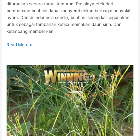
diturunkan secara turun-temurun. Pasalnya efek dari
u
pemberiaan buah ini dapat menyembuhkan berbagai penyakit
n
ayam. Dan di Indonesia sendiri, buah ini sering kali digunakan
g
untuk sebagai tambahan ketika memakan daun sirih. Dan
A
ketimbang memberikan
y
a
M
Read More »
m
a
T
n
a
f
j
a
i
a
P
t
i
D
s
i
a
b
u
a
l
i
k