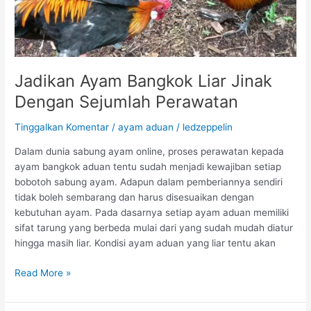
8
g
k
a
p
D
Jadikan Ayam Bangkok Liar Jinak
u
Dengan Sejumlah Perawatan
n
i
Tinggalkan Komentar
/
ayam aduan
/
ledzeppelin
a
S
Dalam dunia sabung ayam online, proses perawatan kepada
a
ayam bangkok aduan tentu sudah menjadi kewajiban setiap
b
bobotoh sabung ayam. Adapun dalam pemberiannya sendiri
u
tidak boleh sembarang dan harus disesuaikan dengan
n
kebutuhan ayam. Pada dasarnya setiap ayam aduan memiliki
g
sifat tarung yang berbeda mulai dari yang sudah mudah diatur
A
hingga masih liar. Kondisi ayam aduan yang liar tentu akan
y
a
J
Read More »
m
a
:
d