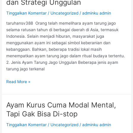
dan Strategi Unggulan
b
u
Tinggalkan Komentar
/
Uncategorized
/
adminku admin
n
g
taruhansv388 Orang telah memelihara ayam tarung jago
A
selama ratusan tahun di berbagai daerah di Asia, termasuk
y
Indonesia. Selain menjadi hiburan, masyarakat juga
a
menggunakan ayam ini sebagai simbol keberanian dan
m
kebanggaan. Bahkan, beberapa tradisi lokal masih
O
menempatkan ayam tarung jago dalam ritual budaya tertentu.
n
2. Jenis Ayam Tarung Jago Unggulan Beberapa jenis ayam
l
tarung jago terkenal
i
n
A
Read More »
e
y
F
a
i
m
Ayam Kurus Cuma Modal Mental,
l
T
Tapi Gak Bisa Di-stop
i
a
p
r
Tinggalkan Komentar
/
Uncategorized
/
adminku admin
i
u
n