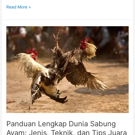
i
g
D
Read More »
s
B
u
a
e
e
D
s
l
i
a
J
-
r
a
s
!
g
t
S
o
o
t
a
p
r
n
a
d
t
i
e
A
g
r
i
e
J
n
i
a
t
:
Panduan Lengkap Dunia Sabung
u
S
Ayam: Jenis, Teknik, dan Tips Juara
d
e