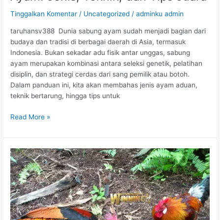
i
r
Tinggalkan Komentar
/
Uncategorized
/
adminku admin
A
u
r
n
taruhansv388 Dunia sabung ayam sudah menjadi bagian dari
e
y
budaya dan tradisi di berbagai daerah di Asia, termasuk
n
a
Indonesia. Bukan sekadar adu fisik antar unggas, sabung
a
D
ayam merupakan kombinasi antara seleksi genetik, pelatihan
S
u
disiplin, dan strategi cerdas dari sang pemilik atau botoh.
a
n
Dalam panduan ini, kita akan membahas jenis ayam aduan,
b
i
teknik bertarung, hingga tips untuk
u
a
n
S
P
Read More »
g
a
a
A
b
n
y
u
d
a
n
u
m
g
a
S
A
n
V
y
L
3
a
e
8
m
n