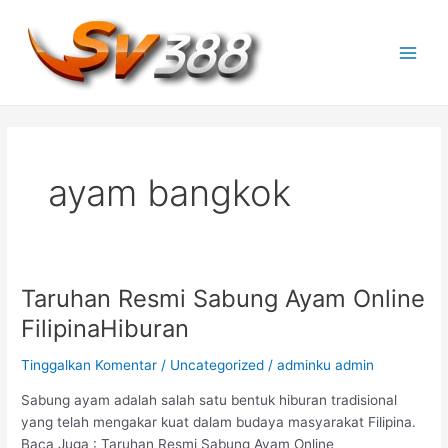
Lewati
ke
konten
M
a
i
ayam bangkok
n
M
e
Taruhan Resmi Sabung Ayam Online
n
FilipinaHiburan
u
Tinggalkan Komentar
/
Uncategorized
/
adminku admin
Sabung ayam adalah salah satu bentuk hiburan tradisional
yang telah mengakar kuat dalam budaya masyarakat Filipina.
Baca Juga : Taruhan Resmi Sabung Ayam Online