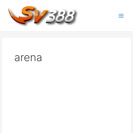
Lewati
ke
konten
M
a
i
arena
n
M
e
n
u