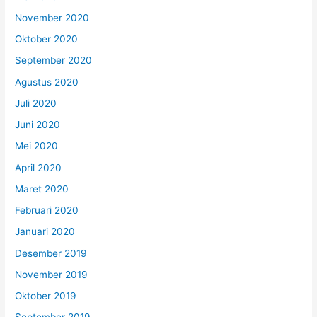
h
November 2020
a
n
Oktober 2020
,
September 2020
S
i
Agustus 2020
a
Juli 2020
p
Juni 2020
a
T
Mei 2020
u
April 2020
m
Maret 2020
b
a
Februari 2020
n
Januari 2020
g
Desember 2019
November 2019
Oktober 2019