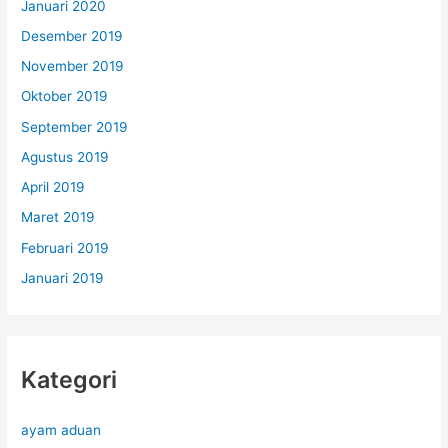
Januari 2020
Desember 2019
November 2019
Oktober 2019
September 2019
Agustus 2019
April 2019
Maret 2019
Februari 2019
Januari 2019
Kategori
ayam aduan