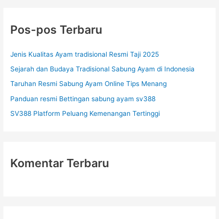
i
u
Pos-pos Terbaru
n
t
Jenis Kualitas Ayam tradisional Resmi Taji 2025
u
Sejarah dan Budaya Tradisional Sabung Ayam di Indonesia
k
Taruhan Resmi Sabung Ayam Online Tips Menang
:
Panduan resmi Bettingan sabung ayam sv388
SV388 Platform Peluang Kemenangan Tertinggi
Komentar Terbaru