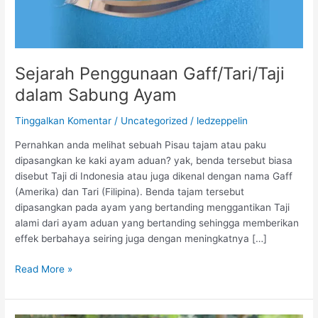
Sejarah Penggunaan Gaff/Tari/Taji
dalam Sabung Ayam
Tinggalkan Komentar
/
Uncategorized
/
ledzeppelin
Pernahkan anda melihat sebuah Pisau tajam atau paku
dipasangkan ke kaki ayam aduan? yak, benda tersebut biasa
disebut Taji di Indonesia atau juga dikenal dengan nama Gaff
(Amerika) dan Tari (Filipina). Benda tajam tersebut
dipasangkan pada ayam yang bertanding menggantikan Taji
alami dari ayam aduan yang bertanding sehingga memberikan
effek berbahaya seiring juga dengan meningkatnya […]
S
Read More »
e
j
a