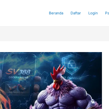
Beranda
Daftar
Login
P