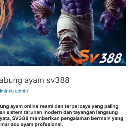
sabung ayam sv388
dminku admin
ung ayam online resmi dan terpercaya yang paling
ngan sistem taruhan modern dan tayangan langsung
m nyata, SV388 memberikan pengalaman bermain yang
gemar adu ayam profesional.