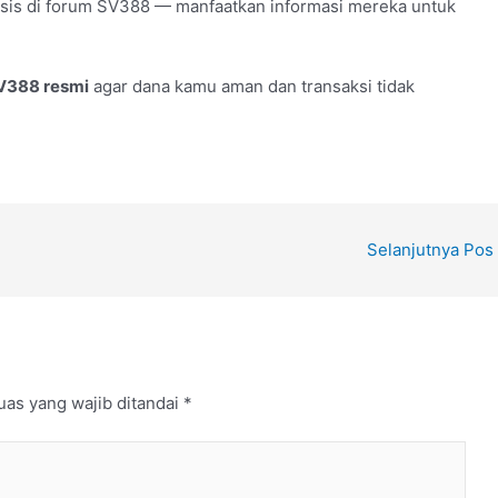
isis di forum SV388 — manfaatkan informasi mereka untuk
V388 resmi
agar dana kamu aman dan transaksi tidak
Selanjutnya Pos
uas yang wajib ditandai
*