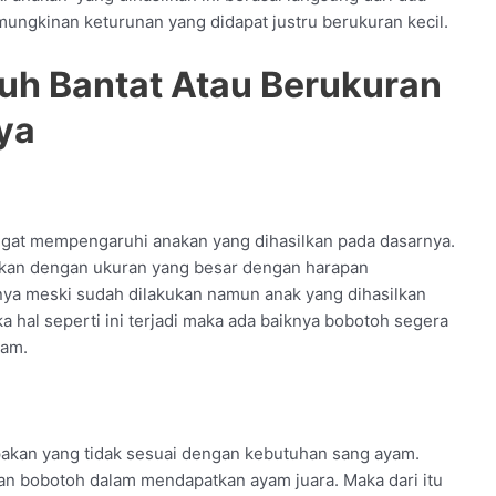
ngkinan keturunan yang didapat justru berukuran kecil.
h Bantat Atau Berukuran
ya
gat mempengaruhi anakan yang dihasilkan pada dasarnya.
ukan dengan ukuran yang besar dengan harapan
ya meski sudah dilakukan namun anak yang dihasilkan
ka hal seperti ini terjadi maka ada baiknya bobotoh segera
yam.
pakan yang tidak sesuai dengan kebutuhan sang ayam.
an bobotoh dalam mendapatkan ayam juara. Maka dari itu